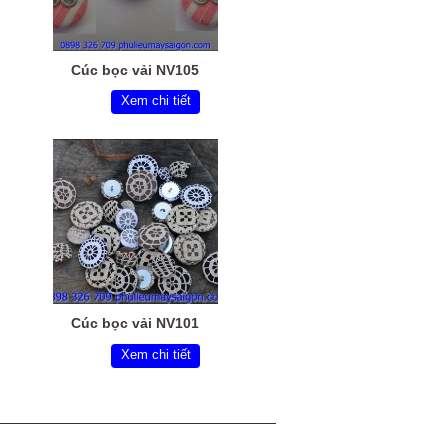
Cúc bọc vải NV105
Xem chi tiết
Cúc bọc vải NV101
Xem chi tiết