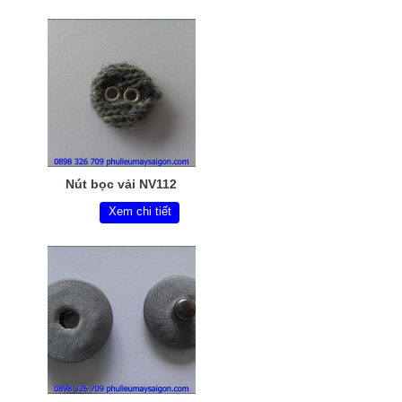
Nút bọc vải NV112
Xem chi tiết