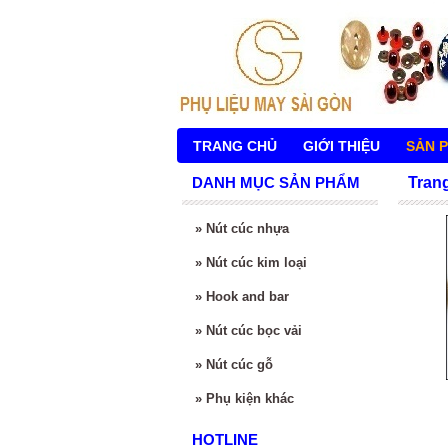
TRANG CHỦ
GIỚI THIỆU
SẢN 
DANH MỤC SẢN PHẨM
Tran
»
Nút cúc nhựa
»
Nút cúc kim loại
»
Hook and bar
»
Nút cúc bọc vải
»
Nút cúc gỗ
»
Phụ kiện khác
HOTLINE