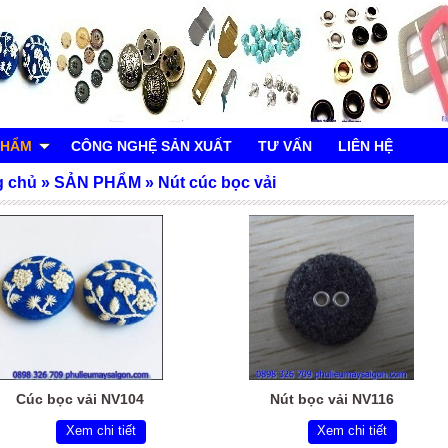
PHẨM
CÔNG NGHỆ SẢN XUẤT
TƯ VẤN
LIÊN HỆ
g chủ
»
SẢN PHẨM
»
Nút cúc bọc vải
Cúc bọc vải NV104
Nút bọc vải NV116
Xem chi tiết
Xem chi tiết