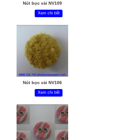
Nút bọc vải NV109
Xem chi tiết
Nút bọc vải NV106
Xem chi tiết