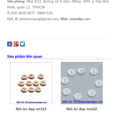
Nhà K13, đường số 8 (khu 38ha), KP4, p Tân thới
Văn phòng:
Nhất, quận 12, TPHCM
028 3620 9077, 0984 516
T:
668
,
E:
phulieumaysg@gmail.com
,
Web:
nutaodep.com
Sản phẩm liên quan
Nút áo đẹp nn113
Nút áo đẹp nn112