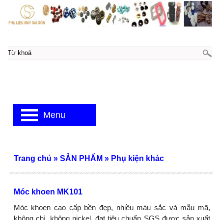
Menu
Trang chủ
»
SẢN PHẨM
»
Phụ kiện khác
Móc khoen MK101
Móc khoen cao cấp bền đẹp, nhiều màu sắc và mẫu mã,
không chì, không nickel, đạt tiêu chuẩn SGS được sản xuất