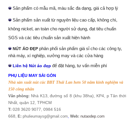
Sản phẩm có mẫu mã, màu sắc đa dạng, giá cả hợp lý
Sản phẩm sản xuất từ nguyên liệu cao cấp, không chì,
không nickel, an toàn cho người sử dụng, đạt tiêu chuẩn
SGS và các tiêu chuẩn sản xuất hiện hành
phân phối sản phẩm giá sỉ cho các công ty,
NÚT ÁO ĐẸP
nhà máy, xí nghiệp, xưởng may và các cửa hàng
để đặt hàng, tư vấn miễn phí
Liên hệ Nút áo đẹ
p
PHỤ LIỆU MAY SÀI GÒN
Nhà sản xuất nút cúc BBT Thái Lan hơn 50 năm kinh nghiệm và
150 công nhân
Nhà K13, đường số 8 (khu 38ha), KP4, p Tân thới
Văn phòng:
Nhất, quận 12, TPHCM
028 3620 9077, 0984 516
T:
668
,
E:
phulieumaysg@gmail.com
,
Web:
nutaodep.com