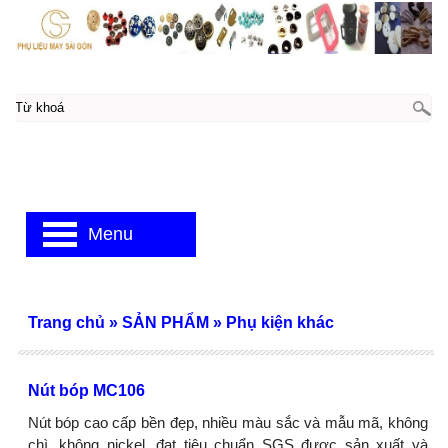
Menu
Trang chủ
»
SẢN PHẨM
»
Phụ kiện khác
Nút bóp MC106
Nút bóp cao cấp bền đẹp, nhiều màu sắc và mẫu mã, không
chì, không nickel, đạt tiêu chuẩn SGS được sản xuất và