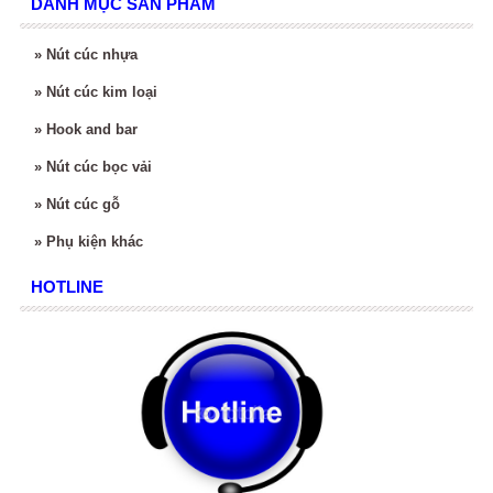
DANH MỤC SẢN PHẨM
»
Nút cúc nhựa
»
Nút cúc kim loại
»
Hook and bar
»
Nút cúc bọc vải
»
Nút cúc gỗ
»
Phụ kiện khác
HOTLINE